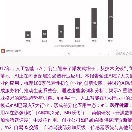
017年，人工智能（AI）行业迎来了爆发式增长，从技术突破到
落地，AI正在向更深层次渗透行业应用。本报告聚焦AI在7大关
业的应用，梳理100家代表性初创企业的创新实践，并讨论AI系
集成服务如何推动生态系整合。通过这些案例和分析，揭示AI重塑
业格局的宏观趋势与机遇。\n\n## 一、人工智能在7大行业中的
模式\nAI已深入7大行业，形成差异化应用生态：\n1.
医疗健康
用AI在影像诊断（AI辅助X光、MRI分析）、药物研发（开源数
加快筛选速度）中发挥作用。创业公司如PathAI提供病理诊断
。\n2.
自驾 & 交通
：自动驾驶部分加层级，传感器系统与其他